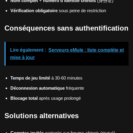
Nom complet
+
numéro d’identité chinois
(身份证)
Vérification obligatoire
sous peine de restriction
Conséquences sans authentification
Lire également :
Serveurs eMule : liste complète et
mise à jour
Temps de jeu limité
à 30-60 minutes
Déconnexion automatique
fréquente
Blocage total
après usage prolongé
Solutions alternatives
Comptes invités
partagés sur forums chinois (risqué)