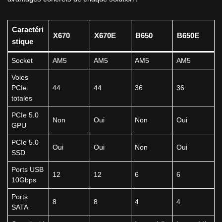
Caractéri
X670
X670E
B650
B650E
stique
Socket
AM5
AM5
AM5
AM5
Voies
PCIe
44
44
36
36
totales
PCIe 5.0
Non
Oui
Non
Oui
GPU
PCIe 5.0
Oui
Oui
Non
Oui
SSD
Ports USB
12
12
6
6
10Gbps
Ports
8
8
4
4
SATA