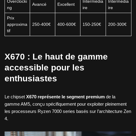
Overclocki
Intermédia
Intermédia
Avancé
Excellent
ng
ire
ire
Prix
approxima
250-400€
400-600€
150-250€
200-300€
tif
X670 : Le haut de gamme
accessible pour les
enthusiastes
Le chipset
X670 représente le segment premium
de la
gamme AM5, conçu spécifiquement pour exploiter pleinement
les processeurs Ryzen 7000 series basés sur l’architecture Zen
4.