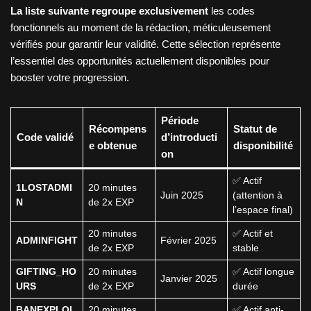
La liste suivante regroupe exclusivement
les codes
fonctionnels au moment de la rédaction, méticuleusement
vérifiés pour garantir leur validité. Cette sélection représente
l’essentiel des opportunités actuellement disponibles pour
booster votre progression.
Période
Récompens
Statut de
Code validé
d’introducti
e obtenue
disponibilité
on
✅ Actif
1LOSTADMI
20 minutes
Juin 2025
(attention à
N
de 2x EXP
l’espace final)
20 minutes
✅ Actif et
ADMINFIGHT
Février 2025
de 2x EXP
stable
GIFTING_HO
20 minutes
✅ Actif longue
Janvier 2025
URS
de 2x EXP
durée
BANEXPLOI
20 minutes
✅ Actif anti-