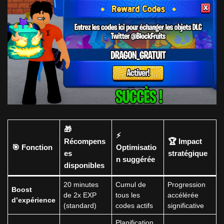
🎁
⚡
Récompens
🏆 Impact
🎯 Fonction
Optimisatio
es
stratégique
n suggérée
disponibles
20 minutes
Cumul de
Progression
Boost
de 2x EXP
tous les
accélérée
d’expérience
(standard)
codes actifs
significative
Planification