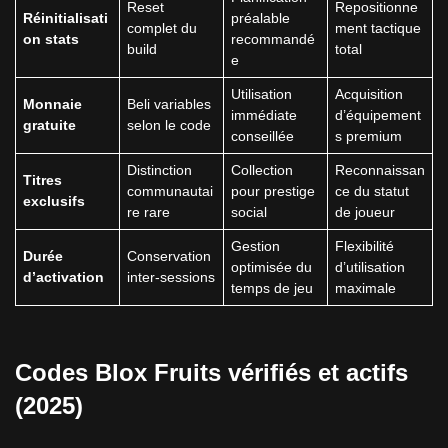
Reset
Repositionne
Réinitialisati
préalable
complet du
ment tactique
on stats
recommandé
build
total
e
Utilisation
Acquisition
Monnaie
Beli variables
immédiate
d’équipement
gratuite
selon le code
conseillée
s premium
Distinction
Collection
Reconnaissan
Titres
communautai
pour prestige
ce du statut
exclusifs
re rare
social
de joueur
Gestion
Flexibilité
Durée
Conservation
optimisée du
d’utilisation
d’activation
inter-sessions
temps de jeu
maximale
Codes Blox Fruits vérifiés et actifs
(2025)