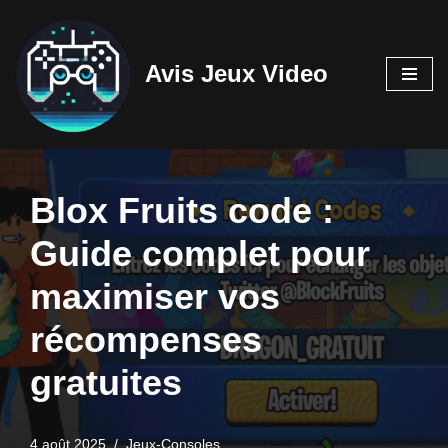
Aller
Avis Jeux Video
au
contenu
Blox Fruits code :
Guide complet pour
maximiser vos
récompenses
gratuites
4 août 2025
Jeux-Consoles