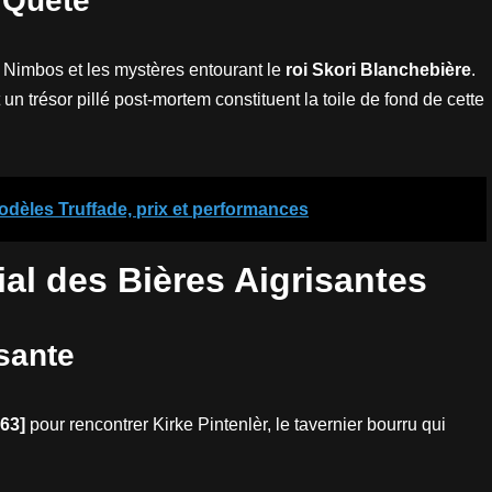
 Quête
s Nimbos et les mystères entourant le
roi Skori Blanchebière
.
n trésor pillé post-mortem constituent la toile de fond de cette
modèles Truffade, prix et performances
ial des Bières Aigrisantes
isante
-63]
pour rencontrer Kirke Pintenlèr, le tavernier bourru qui