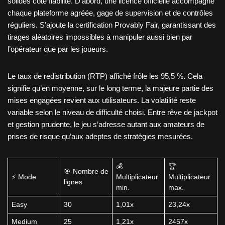
solides côté fiabilité. D’abord, une licence officielle accompagne
chaque plateforme agréée, gage de supervision et de contrôles
réguliers. S’ajoute la certification Provably Fair, garantissant des
tirages aléatoires impossibles à manipuler aussi bien par
l’opérateur que par les joueurs.
Le taux de redistribution (RTP) affiché frôle les 95,5 %. Cela
signifie qu’en moyenne, sur le long terme, la majeure partie des
mises engagées revient aux utilisateurs. La volatilité reste
variable selon le niveau de difficulté choisi. Entre rêve de jackpot
et gestion prudente, le jeu s’adresse autant aux amateurs de
prises de risque qu’aux adeptes de stratégies mesurées.
💰
🏆
🎯 Nombre de
⚡ Mode
Multiplicateur
Multiplicateur
lignes
min.
max.
Easy
30
1,01x
23,24x
Medium
25
1,21x
2457x