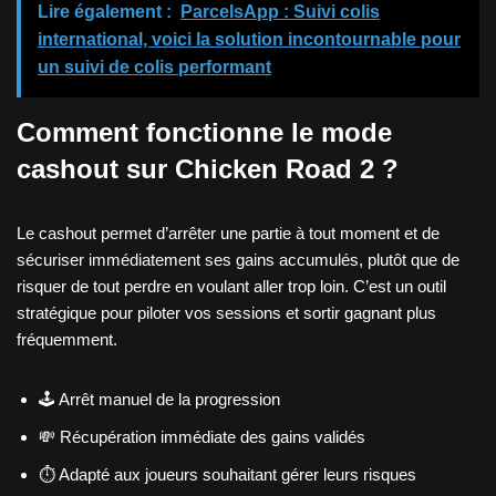
Lire également :
ParcelsApp : Suivi colis
international, voici la solution incontournable pour
un suivi de colis performant
Comment fonctionne le mode
cashout sur Chicken Road 2 ?
Le cashout permet d’arrêter une partie à tout moment et de
sécuriser immédiatement ses gains accumulés, plutôt que de
risquer de tout perdre en voulant aller trop loin. C’est un outil
stratégique pour piloter vos sessions et sortir gagnant plus
fréquemment.
🕹️ Arrêt manuel de la progression
💸 Récupération immédiate des gains validés
⏱️ Adapté aux joueurs souhaitant gérer leurs risques