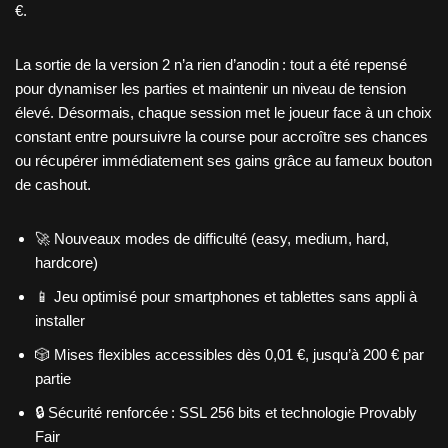
€.
La sortie de la version 2 n’a rien d’anodin : tout a été repensé
pour dynamiser les parties et maintenir un niveau de tension
élevé. Désormais, chaque session met le joueur face à un choix
constant entre poursuivre la course pour accroître ses chances
ou récupérer immédiatement ses gains grâce au fameux bouton
de cashout.
🚀 Nouveaux modes de difficulté (easy, medium, hard,
hardcore)
📱 Jeu optimisé pour smartphones et tablettes sans appli à
installer
🎲 Mises flexibles accessibles dès 0,01 €, jusqu’à 200 € par
partie
🔒 Sécurité renforcée : SSL 256 bits et technologie Provably
Fair