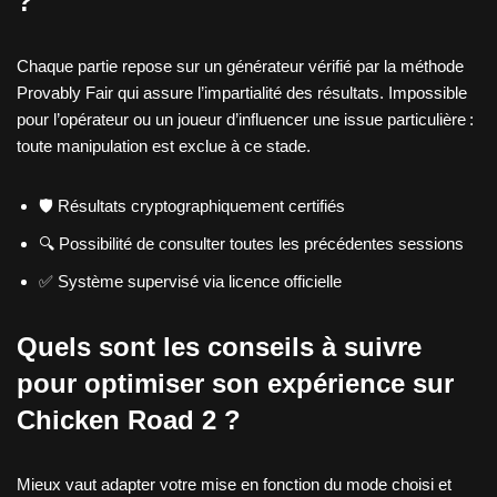
?
Chaque partie repose sur un générateur vérifié par la méthode
Provably Fair qui assure l’impartialité des résultats. Impossible
pour l’opérateur ou un joueur d’influencer une issue particulière :
toute manipulation est exclue à ce stade.
🛡️ Résultats cryptographiquement certifiés
🔍 Possibilité de consulter toutes les précédentes sessions
✅ Système supervisé via licence officielle
Quels sont les conseils à suivre
pour optimiser son expérience sur
Chicken Road 2 ?
Mieux vaut adapter votre mise en fonction du mode choisi et