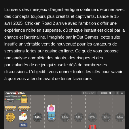
L’univers des mini-jeux d’argent en ligne continue d’étonner avec
des concepts toujours plus créatifs et captivants. Lancé le 15
avril 2025, Chicken Road 2 arrive avec l’ambition d’offrir une
expérience riche en suspense, où chaque instant est dicté par la
chance et l’adrénaline. Imaginée par InOut Games, cette suite
insuffle un véritable vent de nouveauté pour les amateurs de
sensations fortes sur casino en ligne. Ce guide vous propose
une analyse complète des atouts, des risques et des
particularités de ce jeu qui suscite déjà de nombreuses
discussions. L’objectif : vous donner toutes les clés pour savoir
à quoi vous attendre avant de tenter l’aventure.