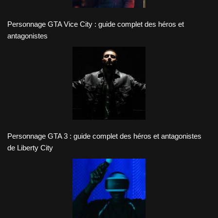
Personnage GTA Vice City : guide complet des héros et
antagonistes
Personnage GTA 3 : guide complet des héros et antagonistes
de Liberty City