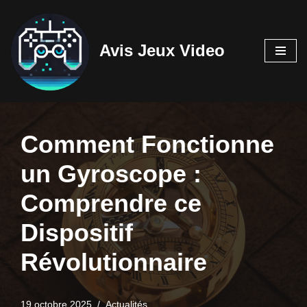
Aller
Avis Jeux Video
au
contenu
Comment Fonctionne
un Gyroscope :
Comprendre ce
Dispositif
Révolutionnaire
19 octobre 2025
Actualités