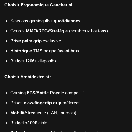
Choisir Ergonomique Gaucher si
:
Sessions gaming
4h+ quotidiennes
Genres
MMO/RPG/Stratégie
(nombreux boutons)
Prise palm grip
exclusive
Historique TMS
poignet/avant-bras
Budget
120€+
disponible
Choisir Ambidextre si
:
Gaming
FPS/Battle Royale
compétitif
Prises
claw/fingertip grip
préférées
Mobilité
fréquente (LAN, tournois)
Budget
<100€
ciblé