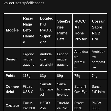
valider ses spécifications.
Razer
Logitec
SteelSe
ROCC
Corsair
Naga
h G
ries
AT
Sabre
Modèle
Left-
PRO X
Prime
Kone
RGB
Hande
Superli
Left
Pro Air
Pro
d
ght
Ambidex
Ambidex
Ergono
Ambide
Ergono
tre
tre
Design
mique
xtre
mique
premiu
competit
gaucher
ultralight
gaucher
m
ive
Poids
115g
63g
89g
75g
74g
Sans-fil
Sans-
Connec
Filaire
Sans-fil
Sans-
Lightspe
fil/Filaire
tivité
USB-C
Owl-Eye
fil/Filaire
ed
hybride
Focus
HERO
TrueMo
PixArt
PixArt
Capteur
Pro 30K
25K
ve Pro+
3370
3393