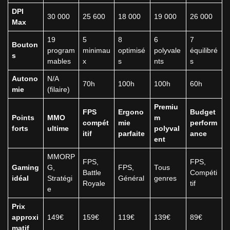
DPI
30 000
25 600
18 000
19 000
26 000
Max
19
5
8
6
7
Bouton
program
minimau
optimisé
polyvale
équilibré
s
mables
x
s
nts
s
Autono
N/A
70h
100h
100h
60h
mie
(filaire)
Premiu
FPS
Ergono
Budget
Points
MMO
m
compét
mie
perform
forts
ultime
polyval
itif
parfaite
ance
ent
MMORP
FPS,
FPS,
Gaming
G,
FPS,
Tous
Battle
Compéti
idéal
Stratégi
Général
genres
Royale
tif
e
Prix
approxi
149€
159€
119€
139€
89€
matif