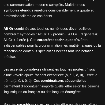
une communication moderne complète. Maîtriser ces
symboles étendus
améliore considérablement la qualité et
professionnalisme de vos écrits.
Alt Gr
combinée aux touches numériques déverrouille de
nombreux symboles : Alt Gr + 2 produit ~, Alt Gr + 3 génère #,
Alt Gr + 4 crée {. Ces
caractères techniques
s’avèrent
indispensables pour la programmation, les mathématiques ou la
rédaction de contenus spécialisés nécessitant une notation
précise.
Les
accents complexes
utilisent les touches mortes : ^ suivi
d’une voyelle ajoute l’accent circonflexe (â, ê, î, ô, û), ¨ crée le
tréma (ä, ë, ï, ö, ü). Ces
combinaisons séquentielles
permettent d’accentuer n’importe quelle lettre selon les besoins
linguistiques du français ou des langues étrangères.
Pour les
caractères rares
, les codes Alt + numériques offrent